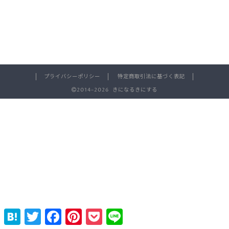
プライバシーポリシー
特定商取引法に基づく表記
2014–2026 きになるきにする
H
T
F
P
P
L
a
w
a
i
o
i