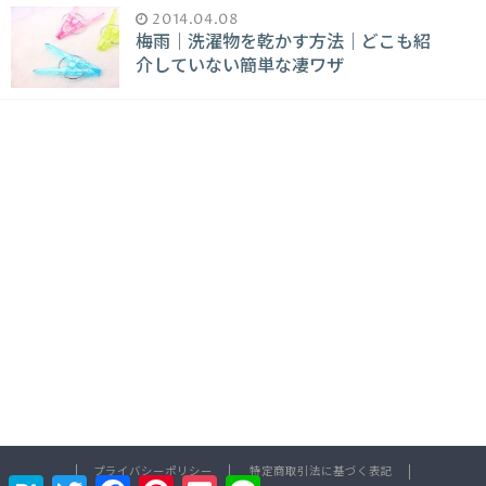
2014.04.08
梅雨｜洗濯物を乾かす方法｜どこも紹
介していない簡単な凄ワザ
プライバシーポリシー
特定商取引法に基づく表記
H
T
F
P
P
L