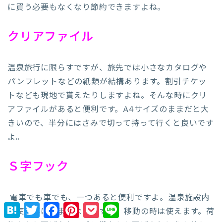
に買う必要もなくなり節約できますよね。
クリアファイル
温泉旅行に限らすですが、旅先では小さなカタログや
パンフレットなどの紙類が結構あります。割引チケッ
トなども現地で貰えたりしますよね。そんな時にクリ
アファイルがあると便利です。A4サイズのままだと大
きいので、半分にはさみで切って持って行くと良いです
よ。
Ｓ字フック
電車でも車でも、一つあると便利ですよ。温泉施設内
H
T
F
P
P
L
で使う事はあまりないですが、移動の時は使えます。荷
a
w
a
i
o
i