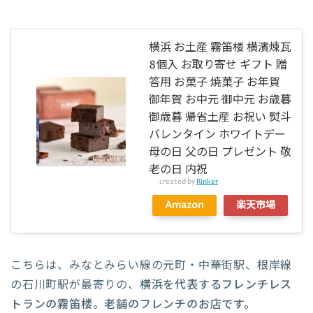
横浜 お土産 霧笛楼 横濱煉瓦
8個入 お取り寄せ ギフト 贈
答用 お菓子 焼菓子 お年賀
御年賀 お中元 御中元 お歳暮
御歳暮 帰省土産 お祝い 熨斗
バレンタイン ホワイトデー
母の日 父の日 プレゼント 敬
老の日 内祝
created by
Rinker
Amazon
楽天市場
こちらは、みなとみらい線の元町・中華街駅、根岸線
の石川町駅が最寄りの、
横浜を代表するフレンチレス
トランの霧笛楼。老舗のフレンチのお店です。