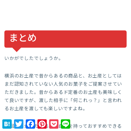
まとめ
いかがでしたでしょうか。
横浜のお土産で昔からあるの商品と、お土産としては
まだ認知されていない人気のお菓子をご提案させてい
ただきました。昔からあるド定番のお土産も美味しく
て良いですが、渡した相手に「何これっ？」と言われ
るお土産を渡しても楽しいですよね。
H
T
F
P
P
L
a
w
a
i
o
i
今回ご紹介した商品は、自信を持っておすすめできる