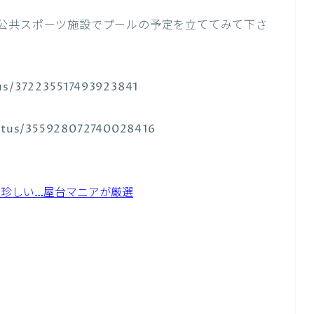
公共スポーツ施設でプールの予定を立ててみて下さ
tus/372235517493923841
tatus/355928072740028416
珍しい…屋台マニアが厳選