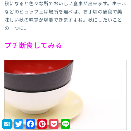
秋になると色々な所でおいしい食事が出来ます。ホテル
などのビュッフェは場所を選べば、お手頃の値段で美
味しい秋の味覚が堪能できますよね。秋にしたいこと
の一つに。
プチ断食してみる
H
T
F
P
P
L
a
w
a
i
o
i